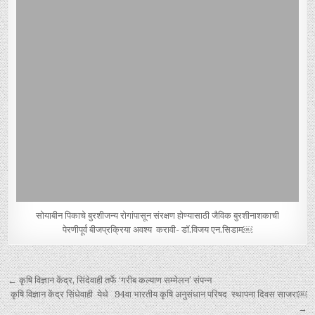
सोयाबीन पिकाचे बुरशीजन्य रोगांपासून संरक्षण होण्यासाठी जैविक बुरशीनाशकाची
पेरणीपूर्व बीजप्रक्रिया अवश्य करावी- डॉ.विजय एन.सिडाम￼
Post navigation
← कृषि विज्ञान केंद्र, सिंदेवाही तर्फे ‘गरीब कल्याण सम्मेलन’ संपन्न
कृषि विज्ञान केंद्र सिंधेवाही येथे 94वा भारतीय कृषि अनुसंधान परिषद स्थापना दिवस साजरा￼
→