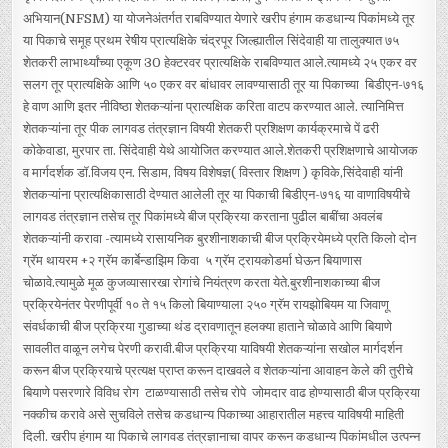
अभियान(NFSM) या योजनेअंतर्गत राबविण्यात येणारे खरीप हंगाम कडधान्य पिकांमध्ये तूर
या पिकाचे समूह प्रथम रेषीय प्रात्यक्षिके चंद्रपूर जिल्ह्यातील सिंदेवाही या तालुक्यात ७५
शेतकरी लाभार्थ्यांच्या एकूण 30 हेक्‍टरवर प्रात्यक्षिके राबविण्यात आले.त्यामध्ये २५ एकर वर
सलग तूर प्रात्यक्षिके आणि ५० एकर वर बांधावर लावण्यासाठी तूर या पिकाच्या बिडीएन-७१६
हे वाण आणि इतर नीविष्ठा शेतकऱ्यांना प्रात्यक्षिक करिता वाटप करण्यात आले. त्यानिमित्त
शेतकऱ्यांना तूर पीक लागवड तंत्रज्ञान विषयी शेतकरी प्रशिक्षण कार्यक्रमाचे पें ढरी
कोकेवाडा, मुरपार ता. सिंदेवाही येथे आयोजित करण्यात आले.शेतकरी प्रशिक्षणाचे आयोजक
व मार्गदर्शक डॉ.विजय एन. सिडाम, विषय विशेषज्ञ( विस्तार शिक्षण ) कृविके,सिंदेवाही यांनी
शेतकऱ्यांना प्रात्यक्षिकासाठी देण्यात आलेली तूर या पिकाची बिडीएन-७१६ या वाणाविषयीचे
लागवड तंत्रज्ञान तसेच तूर पिकांमध्ये बीज प्रक्रिया करताना पुढील बाबींचा अवलंब
शेतकऱ्यांनी करावा -त्यामध्ये रासायनिक बुरशीनाशकाची बीज प्रक्रियेमध्ये प्रति किलो दोन
ग्रॅम थायरम +२ ग्रॅम कार्बेन्डाझिम किवा ५ ग्रॅम ट्रायकोडर्मा घेऊन बियाणास
चोळावे.त्यामुळे मूळ कुजव्यासारखा रोगांचे नियंत्रण करता येते.बुरशीनाशकाच्या बीज
प्रक्रियेनंतर पेरणीपूर्वी १० ते १५ किलो बियाण्याला २५० ग्रॅम रायझोबियम या जिवाणू
संवर्धकाची बीज प्रक्रिया गुडाच्या थंड द्रावणातून हलक्या हाताने चोळावे आणि बियाणे
सावलीत वाळून लगेच पेरणी करावी.बीज प्रक्रिया याविषयी शेतकऱ्यांना सखोल मार्गदर्शन
करून बीज प्रक्रियाचे प्रत्यक्ष प्राप्त करून दाखवले व शेतकऱ्यांना आवाहन केले की तुरीचे
बियाणे पसरणारे विविध रोग टाळण्यासाठी तसेच रोपे जोमदार वाढ होण्यासाठी बीज प्रक्रिया
नक्कीच करावे असे सुचविले तसेच कडधान्य पिकाच्या आहारातील महत्त्व याविषयी माहिती
दिली. खरीप हंगाम या पिकाचे लागवड तंत्रज्ञानाचा वापर करून कडधान्य पिकांमधील उत्पन्न